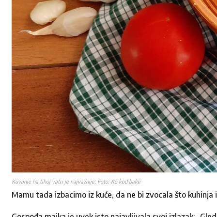
Želeli bi
poruku 
Ime
*
Ime
Email adresa
*
Naslov
*
Kuvanje na tihoj vatri je najvažnije; Foto: Ko kod bake
Vaša poruka
*
Mamu tada izbacimo iz kuće, da ne bi zvocala što kuhinja 
Gospođa majka je uvek isto najavljivala svoj izlazak: „Gle