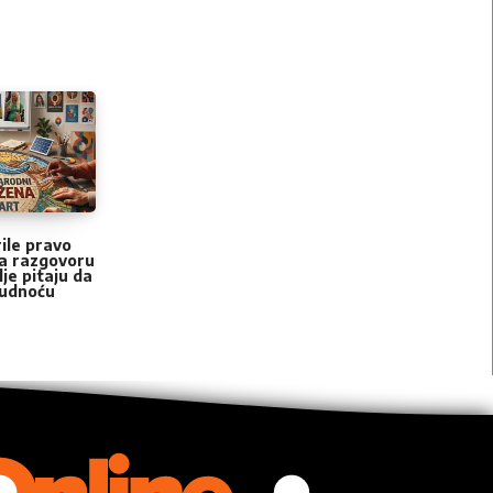
ile pravo
 na razgovoru
lje pitaju da
trudnoću