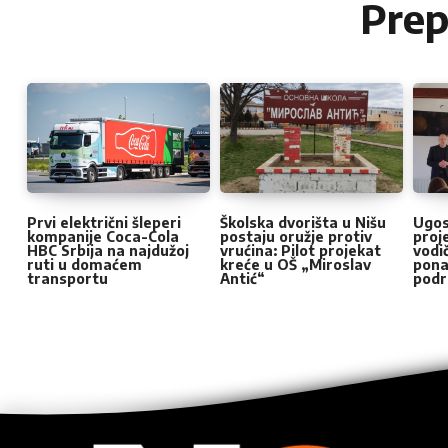
Pre
Prvi električni šleperi
Školska dvorišta u Nišu
Ugost
kompanije Coca-Cola
postaju oružje protiv
proj
HBC Srbija na najdužoj
vrućina: Pilot projekat
vodi
ruti u domaćem
kreće u OŠ „Miroslav
pona
transportu
Antić“
podr