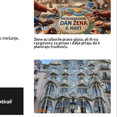
Društvo
o mešanje,
Žene su izborile pravo glasa, ali ih na
razgovoru za posao i dalje pitaju da li
planiraju trudnoću
tirali
Kultura