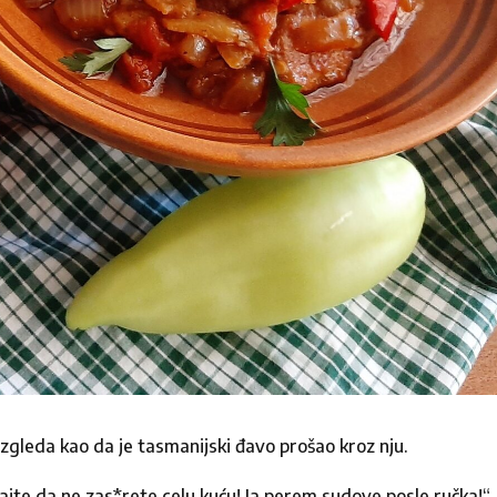
smo da čujemo Vaše mišljenje. Molimo vas da nam
popunjavanjem formulara ispod, javićemo vam se 
Prezime
Broje telefona
izgleda kao da je tasmanijski đavo prošao kroz nju.
dajte da ne zas*rete celu kuću! Ja perem sudove posle ručka!“