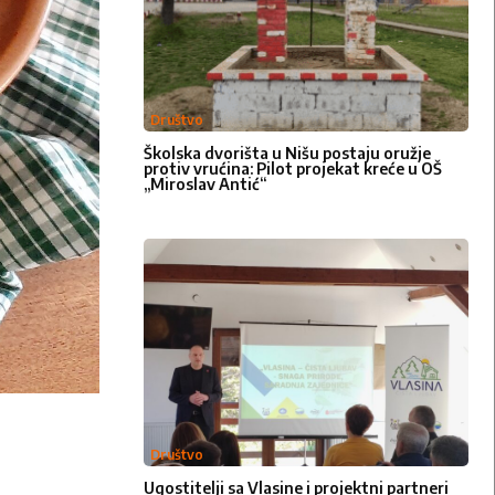
 pošaljete
uskoro .
Društvo
Školska dvorišta u Nišu postaju oružje
protiv vrućina: Pilot projekat kreće u OŠ
„Miroslav Antić“
Društvo
Ugostitelji sa Vlasine i projektni partneri