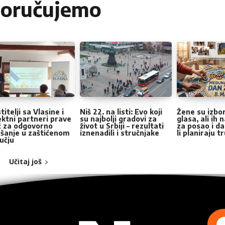
poručujemo
itelji sa Vlasine i
Niš 22. na listi: Evo koji
Žene su izbor
ektni partneri prave
su najbolji gradovi za
glasa, ali ih
č za odgovorno
život u Srbiji – rezultati
za posao i da
šanje u zaštićenom
iznenadili i stručnjake
li planiraju 
učju
Učitaj još