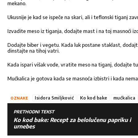
mekano.
Ukusnije je kad se ispeče na skari, ali i teflonski tiganj za
Izvadite meso iz tiganja, dodajte mast i na toj masnoći izd
Dodajte biber i vegetu. Kada luk postane staklast, dodaj
dinstajte na tihoj vatri.
Kada ispari višak vode, vratite meso na tiganj, dodajte tu
Mućkalica je gotova kada se masnoća izbistri i kada nema
Isidora Smiljković
Ko kod bake
mućkalica
OZNAKE
PRETHODNI TEKST
Ko kod bake: Recept za belolučenu papriku i
urnebes