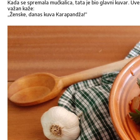
Kada se spremala mućkalica, tata je bio glavni kuvar. Uvek
važan kaže:
„Ženske, danas kuva Karapandža!“
Pišite
nam