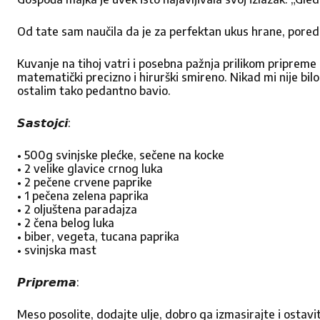
Od tate sam naučila da je za perfektan ukus hrane, pored 
Kuvanje na tihoj vatri i posebna pažnja prilikom pripreme
matematički precizno i hirurški smireno. Nikad mi nije bil
ostalim tako pedantno bavio.
Ocenite nas
𝙎𝙖𝙨𝙩𝙤𝙟𝙘𝙞:
1
2
3
Star
Stars
Sta
S
• 500g svinjske plećke, sečene na kocke
• 2 velike glavice crnog luka
• 2 pečene crvene paprike
• 1 pečena zelena paprika
• 2 oljuštena paradajza
• 2 čena belog luka
• biber, vegeta, tucana paprika
• svinjska mast
𝙋𝙧𝙞𝙥𝙧𝙚𝙢𝙖:
Meso posolite, dodajte ulje, dobro ga izmasirajte i ostavi