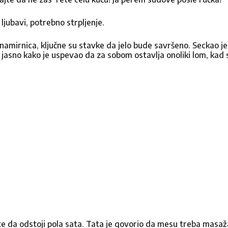
ljubavi, potrebno strpljenje.
 namirnica, ključne su stavke da jelo bude savršeno. Seckao j
o jasno kako je uspevao da za sobom ostavlja onoliki lom, kad
4
5
rs
tars
Stars
Pošalji poruku
te da odstoji pola sata. Tata je govorio da mesu treba masaža