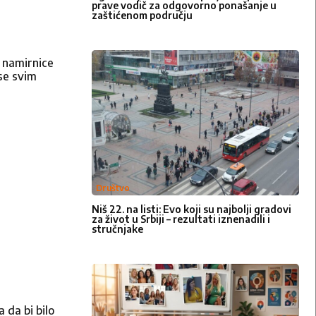
prave vodič za odgovorno ponašanje u
zaštićenom području
e namirnice
 se svim
Društvo
Niš 22. na listi: Evo koji su najbolji gradovi
za život u Srbiji – rezultati iznenadili i
stručnjake
 da bi bilo