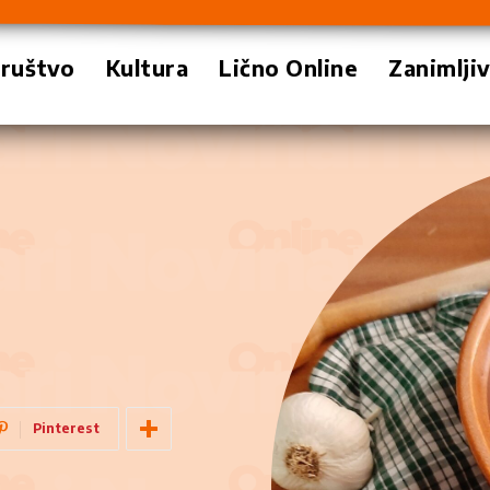
ruštvo
Kultura
Lično Online
Zanimlji
Pinterest