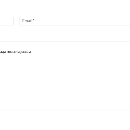
Ime:*
 када коментаришем.