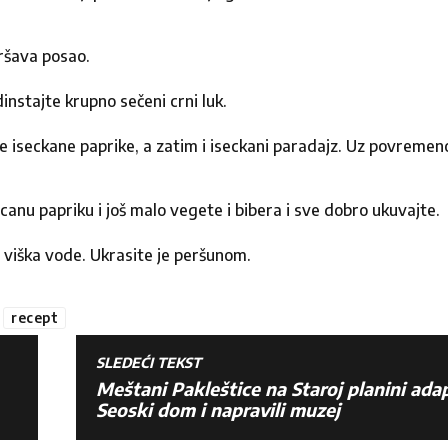
vršava posao.
instajte krupno sečeni crni luk.
te iseckane paprike, a zatim i iseckani paradajz. Uz povremen
canu papriku i još malo vegete i bibera i sve dobro ukuvajte.
 viška vode. Ukrasite je peršunom.
recept
SLEDEĆI TEKST
Meštani Pakleštice na Staroj planini adap
Seoski dom i napravili muzej