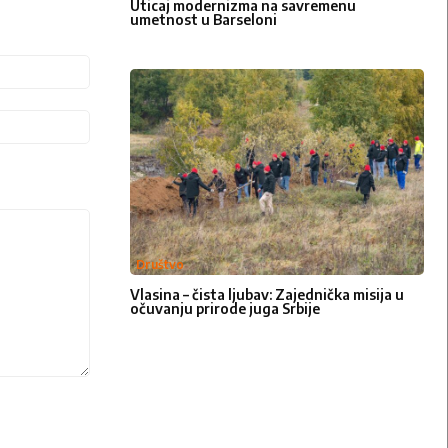
Uticaj modernizma na savremenu
umetnost u Barseloni
Email:*
Web-
sajt:
Društvo
Vlasina – čista ljubav: Zajednička misija u
očuvanju prirode juga Srbije