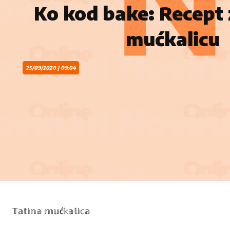
Ko kod bake: Recept 
mućkalicu
25/09/2020 | 09:04
𝕋𝕒𝕥𝕚𝕟𝕒 𝕞𝕦ć𝕜𝕒𝕝𝕚𝕔𝕒