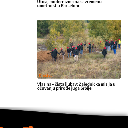
Uticaj modernizma na savremenu
umetnost u Barseloni
Društvo
Vlasina – čista ljubav: Zajednička misija u
očuvanju prirode juga Srbije