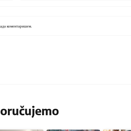
Broje telefona
 када коментаришем.
poručujemo
4
5