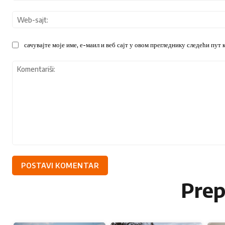
Email adresa
*
сачувајте моје име, е-маил и веб сајт у овом прегледнику следећи пут
Naslov
*
Vaša poruka
*
Komentariši:
Pre
Ocenite nas
1
2
3