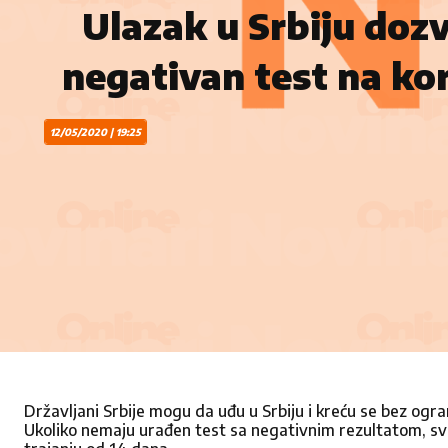
Ulazak u Srbiju dozv
negativan test na ko
12/05/2020 | 19:25
Državljani Srbije mogu da uđu u Srbiju i kreću se bez ogra
Ukoliko nemaju urađen test sa negativnim rezultatom, svi 