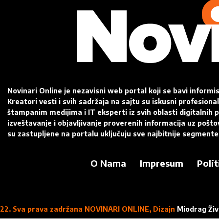
Novinari Online je nezavisni web portal koji se bavi informi
Kreatori vesti i svih sadržaja na sajtu su iskusni profesiona
štampanim medijima i IT eksperti iz svih oblasti digitalnih pl
izveštavanje i objavljivanje proverenih informacija uz pošt
su zastupljene na portalu uključuju sve najbitnije segmente
O Nama
Impresum
Polit
22. Sva prava zadržana NOVINARI ONLINE, Dizajn
Miodrag Živ