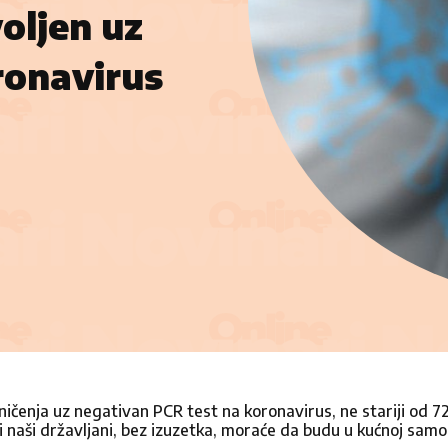
oljen uz
ronavirus
ničenja uz negativan PCR test na koronavirus, ne stariji od 72
naši državljani, bez izuzetka, moraće da budu u kućnoj samoiz