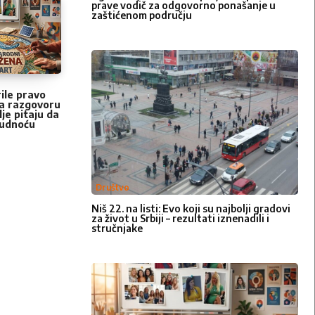
prave vodič za odgovorno ponašanje u
zaštićenom području
ile pravo
 na razgovoru
lje pitaju da
trudnoću
Društvo
Niš 22. na listi: Evo koji su najbolji gradovi
za život u Srbiji – rezultati iznenadili i
stručnjake