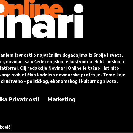
sanjem javnosti o najvažnijim događajima iz Srbije i sveta.
lci, novinari sa višedecenijskim iskustvom u elektronskim i
atformi. Cilj redakcije Novinari Online je tačno i istinito
ovanje svih etičkih kodeksa novinarske profesije. Teme koje
 društveno – političkog, ekonomskog i kulturnog života.
ika Privatnosti
Marketing
ković