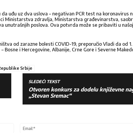
u da uđu uz dva uslova – negativan PCR test na koronavirus ne
Kontakt
ici Ministarstva zdravlja, Ministarstva građevinarstva, saobr
tva unutrašnjih poslova. Ova potvrda može se pribaviti u naš
vništva od zarazne bolesti COVID-19, preporučio Vladi da od 1.
Pišite nam
 – Bosne i Hercegovine, Albanije, Crne Gore i Severne Makedo
epublike Srbije
smo da čujemo Vaše mišljenje. Molimo vas da nam
SLEDEĆI TEKST
popunjavanjem formulara ispod, javićemo vam se 
Otvoren konkurs za dodelu književne na
„Stevan Sremac“
Prezime
Ime:*