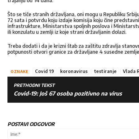
trajanju od 14 dana.
Što se tiče stranih državljana, oni mogu u Republiku Srbij
72 sata i potvrdu koju izdaje komisija koju čine predstavn
infrastrukture, Ministarstva spoljnih poslova i Ministars
ili konzulatu u zemlji iz koje strani državljanin dolazi.
Pišite
Treba dodati i da je krizni štab za zaštitu zdravlja stano
potpunosti otvori granice za državljane 4 susedne zemlje
nam
Covid 19
koronavirus
testiranje
Vlada R
OZNAKE
Želeli bi
PRETHODNI TEKST
poruku 
Covid-19: Još 67 osoba pozitivno na virus
Ime
*
POSTAVI ODGOVOR
Ime