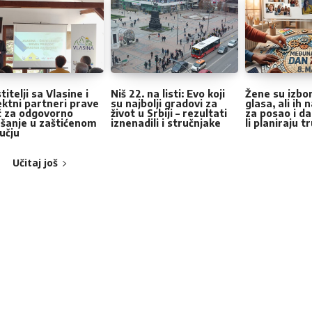
rs
tars
Stars
Pošalji poruku
itelji sa Vlasine i
Niš 22. na listi: Evo koji
Žene su izbor
ektni partneri prave
su najbolji gradovi za
glasa, ali ih
č za odgovorno
život u Srbiji – rezultati
za posao i da
šanje u zaštićenom
iznenadili i stručnjake
li planiraju 
učju
Učitaj još