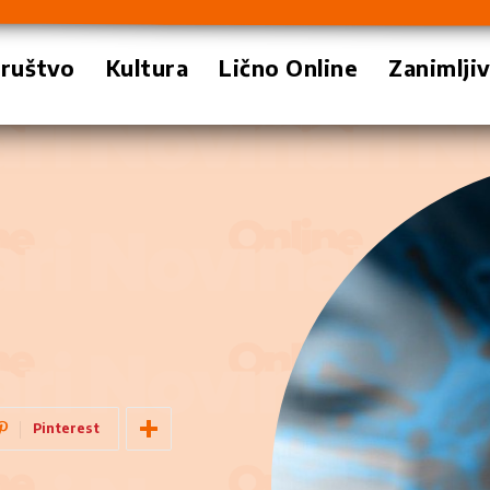
ruštvo
Kultura
Lično Online
Zanimlji
Pinterest