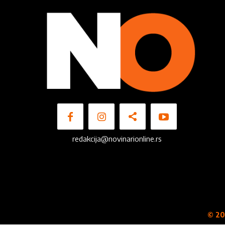
redakcija@novinarionline.rs
© 20