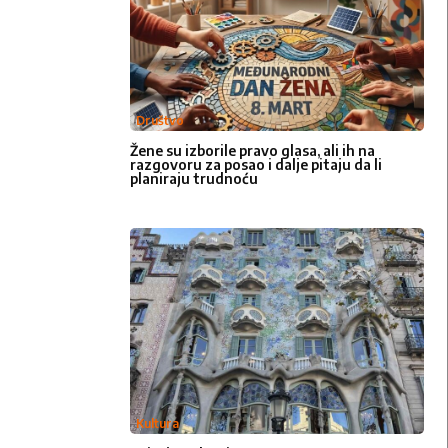
Društvo
Žene su izborile pravo glasa, ali ih na
razgovoru za posao i dalje pitaju da li
planiraju trudnoću
Kultura