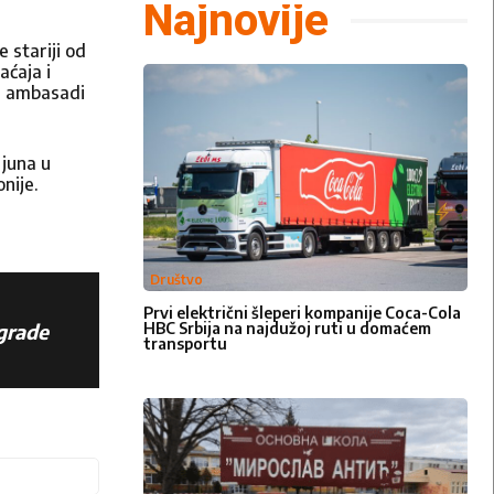
Najnovije
 stariji od
aćaja i
oj ambasadi
 juna u
nije.
Društvo
 pošaljete
Prvi električni šleperi kompanije Coca-Cola
uskoro .
HBC Srbija na najdužoj ruti u domaćem
grade
transportu
Email:*