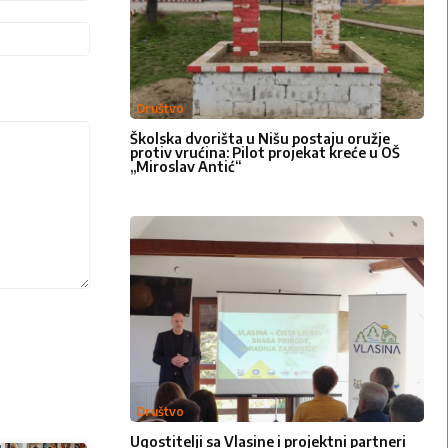
Web-
sajt:
Društvo
Školska dvorišta u Nišu postaju oružje
protiv vrućina: Pilot projekat kreće u OŠ
„Miroslav Antić“
Društvo
Ugostitelji sa Vlasine i projektni partneri