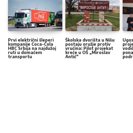
Star
Stars
Sta
S
Prvi električni šleperi
Školska dvorišta u Nišu
Ugost
kompanije Coca-Cola
postaju oružje protiv
proj
HBC Srbija na najdužoj
vrućina: Pilot projekat
vodi
ruti u domaćem
kreće u OŠ „Miroslav
pona
transportu
Antić“
podr