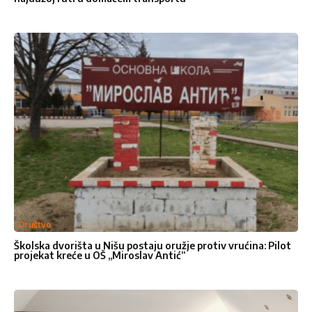
Društvo
Kontakt
Školska dvorišta u Nišu postaju oružje protiv vrućina: Pilot
projekat kreće u OŠ „Miroslav Antić“
Pišite
Pišite nam
nam