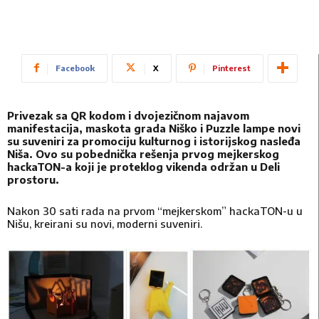
Facebook
X
Pinterest
Privezak sa QR kodom i dvojezičnom najavom
manifestacija, maskota grada Niško i Puzzle lampe novi
su suveniri za promociju kulturnog i istorijskog nasleđa
Niša. Ovo su pobednička rešenja prvog mejkerskog
hackaTON-a koji je proteklog vikenda održan u Deli
prostoru.
Nakon 30 sati rada na prvom “mejkerskom” hackaTON-u u
Nišu, kreirani su novi, moderni suveniri.