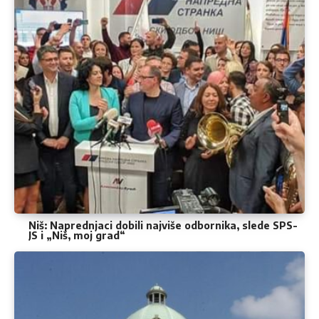
Niš: Naprednjaci dobili najviše odbornika, slede SPS-
JS i „Niš, moj grad“