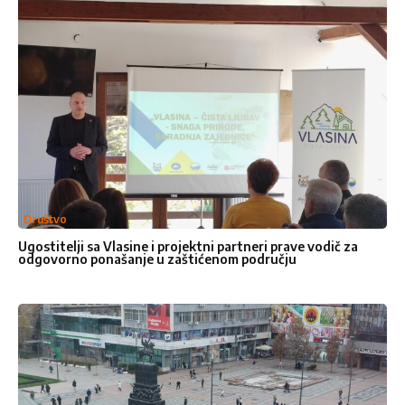
Želeli bismo da čujemo Vaše
mišljenje. Molimo vas da nam
pošaljete poruku popunjavanjem
formulara ispod, javićemo vam se
uskoro .
Društvo
Ime
*
Ugostitelji sa Vlasine i projektni partneri prave vodič za
odgovorno ponašanje u zaštićenom području
Ime
Prezime