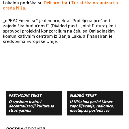
Lokalna podrška su
Deli prostor
i
Turistička organizacija
grada Niša.
„oPEACEmeni se“ je deo projekta „Podeljena prošlost –
zajednička budućnost“ (Divided past – Joint Future), koji
sprovodi projektni konzorcijum na čelu sa Omladinskim
komunikativnim centrom iz Banja Luke, a finansiran je
sredstvima Evropske Unije.
PRETHODNI TEKST
SLEDEĆI TEKST
O srpskom teatru i
U Nišu ima posla! Mesec
decentralizaciji kulture sa
zapošljavanja, radionice,
stručnjacima
meetup za poslodavce
POSTAVI ODGOVOR