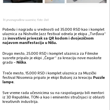
Tri prvonagrađena suvenira; Foto: Deli
Pobedu i nagradu u vrednosti od 35.000 RSD kao i komplet
ulaznica za Nishville Jazz festival odnela je ekipa „Tvrđava“
za
inovativni privezak sa QR kodom i dvojezičnom
najavom manifestacija u Nišu.
Drugo mesto, 25.000 RSD i komplet ulaznica za Filmske
susrete pripalo je ekipi „Čegar“ za kreaciju nove maskote
grada –
Niška
.
Treće mesto, 15.000 RSD i komplet ulaznica za Muzički
festival Nisomnia pripalo je ekipi Bubanj za kreaciju
Puzzle
lampe
.
Sve vreme rada učesnicima su na raspolaganju bili mentori
iz 3D Republike, TON-a kao i eminentni stručnjaci iz oblasti
kreativnih industrija.