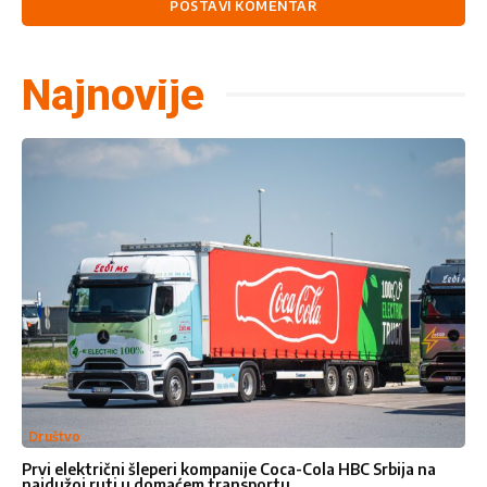
Najnovije
Društvo
Prvi električni šleperi kompanije Coca-Cola HBC Srbija na
najdužoj ruti u domaćem transportu