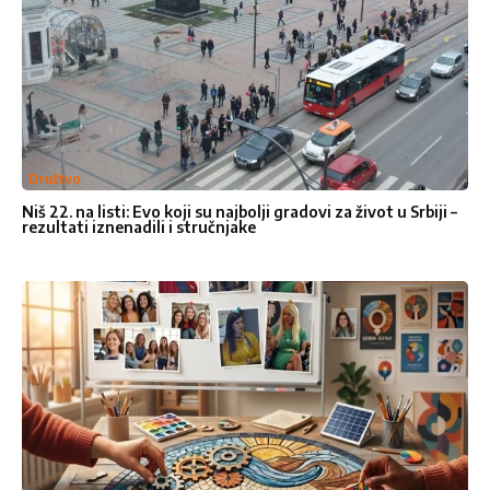
Email adresa
*
Broje telefona
Društvo
Naslov
*
Niš 22. na listi: Evo koji su najbolji gradovi za život u Srbiji –
rezultati iznenadili i stručnjake
Vaša poruka
*