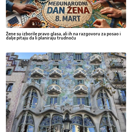
Ocenite nas
1
2
3
4
5
Društvo
Star
Stars
Stars
Stars
Stars
Žene su izborile pravo glasa, ali ih na razgovoru za posao i
dalje pitaju da li planiraju trudnoću
Pošalji poruku