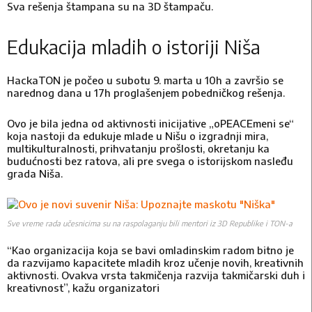
Sva rešenja štampana su na 3D štampaču.
Edukacija mladih o istoriji Niša
HackaTON je počeo u subotu 9. marta u 10h a završio se
narednog dana u 17h proglašenjem pobedničkog rešenja.
Ovo je bila jedna od aktivnosti inicijative „oPEACEmeni se“
koja nastoji da edukuje mlade u Nišu o izgradnji mira,
multikulturalnosti, prihvatanju prošlosti, okretanju ka
budućnosti bez ratova, ali pre svega o istorijskom nasleđu
grada Niša.
Sve vreme rada učesnicima su na raspolaganju bili mentori iz 3D Republike i TON-a
“Kao organizacija koja se bavi omladinskim radom bitno je
da razvijamo kapacitete mladih kroz učenje novih, kreativnih
aktivnosti. Ovakva vrsta takmičenja razvija takmičarski duh i
kreativnost”, kažu organizatori