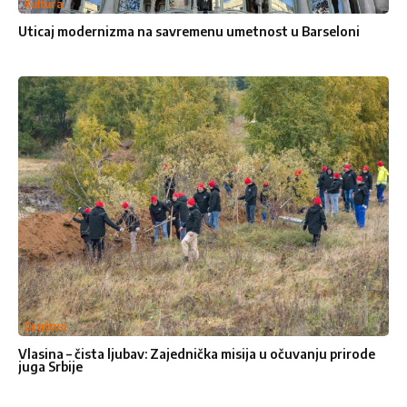
Kultura
Uticaj modernizma na savremenu umetnost u Barseloni
Društvo
Vlasina – čista ljubav: Zajednička misija u očuvanju prirode
juga Srbije