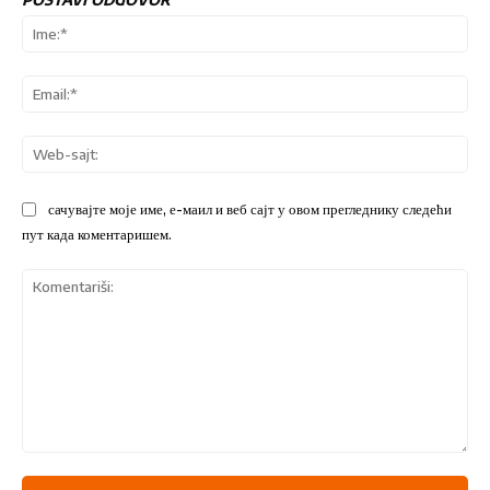
Ime
Ema
We
sajt
сачувајте моје име, е-маил и веб сајт у овом прегледнику следећи
пут када коментаришем.
Komentariši: