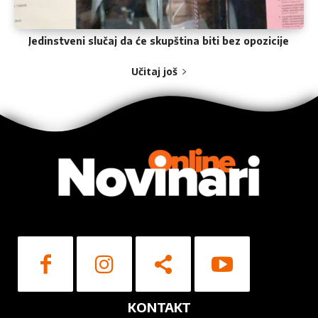
Jedinstveni slučaj da će skupština biti bez opozicije
Učitaj još
KONTAKT