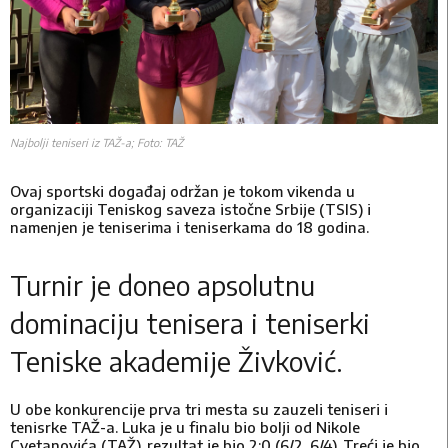
Najbolji teniseri iz TAŽ-a; Foto: TAŽ
Ovaj sportski događaj održan je tokom vikenda u
organizaciji Teniskog saveza istočne Srbije (TSIS) i
namenjen je teniserima i teniserkama do 18 godina.
Turnir je doneo apsolutnu
dominaciju tenisera i teniserki
Teniske akademije Živković.
U obe konkurencije prva tri mesta su zauzeli teniseri i
tenisrke TAŽ-a. Luka je u finalu bio bolji od Nikole
Cvetanovića (TAŽ), rezultat je bio 2:0 (6/2, 6/4). Treći je bio