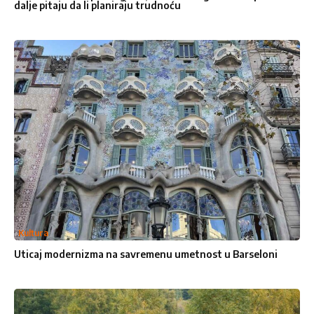
dalje pitaju da li planiraju trudnoću
Kultura
Uticaj modernizma na savremenu umetnost u Barseloni