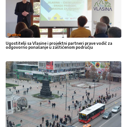
Ime
Društvo
Prezime
Ugostitelji sa Vlasine i projektni partneri prave vodič za
odgovorno ponašanje u zaštićenom području
Email adresa
*
Broje telefona
Naslov
*
Vaša poruka
*