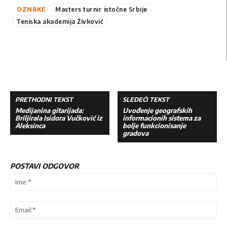
OZNAKE
Masters turnir istočne Srbije
Teniska akademija Živković
PRETHODNI TEKST
SLEDEĆI TEKST
Medijanina gitarijada:
Uvođenje geografskih
Briljirala Isidora Vučković iz
informacionih sistema za
Aleksinca
bolje funkcionisanje
gradova
POSTAVI ODGOVOR
Ime
Ema