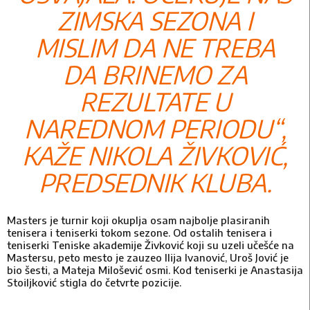
ZIMSKA SEZONA I
MISLIM DA NE TREBA
DA BRINEMO ZA
REZULTATE U
NAREDNOM PERIODU“,
KAŽE NIKOLA ŽIVKOVIĆ,
PREDSEDNIK KLUBA.
Masters je turnir koji okuplja osam najbolje plasiranih
tenisera i teniserki tokom sezone. Od ostalih tenisera i
teniserki Teniske akademije Živković koji su uzeli učešće na
Mastersu, peto mesto je zauzeo Ilija Ivanović, Uroš Jović je
bio šesti, a Mateja Milošević osmi. Kod teniserki je Anastasija
Stoiljković stigla do četvrte pozicije.