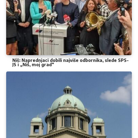
Niš: Naprednjaci dobili najviše odbornika, slede SPS-
JS i „Niš, moj grad“