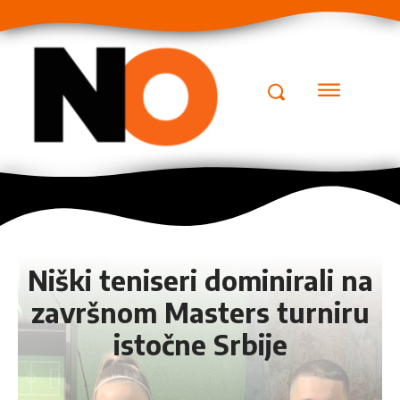
Niški teniseri dominirali na
završnom Masters turniru
istočne Srbije