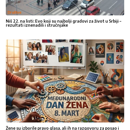
Društvo
Niš 22. na listi: Evo koji su najbolji gradovi za život u Srbiji –
rezultati iznenadili i stručnjake
Ocenite nas
1
2
3
4
5
Star
Stars
Stars
Stars
Stars
Pošalji poruku
Društvo
Žene su izborile pravo glasa, ali ih na razgovoru za posao i