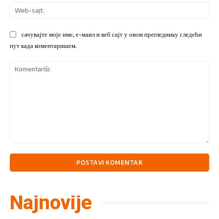
We
sajt
сачувајте моје име, е-маил и веб сајт у овом прегледнику следећи
пут када коментаришем.
Komentariši:
Najnovije