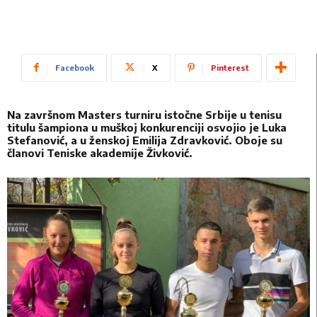
Facebook
X
Pinterest
Na
završnom Masters turniru istočne Srbije u tenisu
titulu šampiona u muškoj konkurenciji osvojio je Luka
Stefanović, a u ženskoj Emilija Zdravković. Oboje su
članovi Teniske akademije Živković.