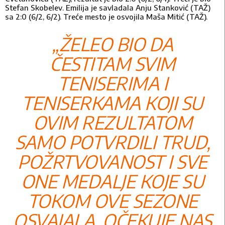
Stefan Skobelev. Emilija je savladala Anju Stanković (TAŽ)
sa 2:0 (6/2, 6/2). Treće mesto je osvojila Maša Mitić (TAŽ).
„ŽELEO BIO DA
ČESTITAM SVIM
TENISERIMA I
TENISERKAMA KOJI SU
OVIM REZULTATOM
SAMO POTVRDILI TRUD,
POŽRTVOVANOST I SVE
ONE MEDALJE KOJE SU
TOKOM OVE SEZONE
OSVAJALA. OČEKUJE NAS