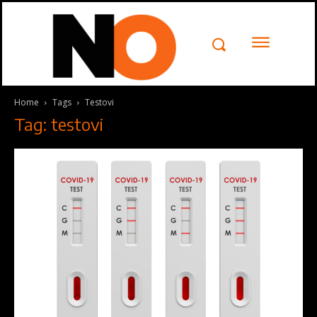
Kontakt
Pišite
Pišite nam
Home
Tags
Testovi
nam
Tag: testovi
Želeli bismo da čujemo Vaše
mišljenje. Molimo vas da nam
pošaljete poruku popunjavanjem
formulara ispod, javićemo vam se
uskoro .
Ime
*