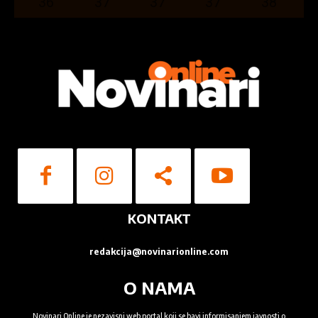
36
°
37
°
37
°
37
°
38
°
Ocenite nas
1
2
3
4
5
Star
Stars
Stars
Stars
Stars
KONTAKT
Pošalji poruku
redakcija@novinarionline.com
O NAMA
Novinari Online je nezavisni web portal koji se bavi informisanjem javnosti o