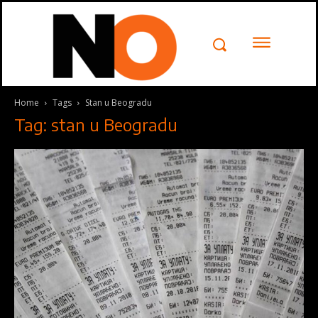
Kontakt
Pišite
Pišite nam
Home
Tags
Stan u Beogradu
nam
Tag: stan u Beogradu
Želeli bismo da čujemo Vaše
mišljenje. Molimo vas da nam
pošaljete poruku popunjavanjem
formulara ispod, javićemo vam se
uskoro .
Ime
*