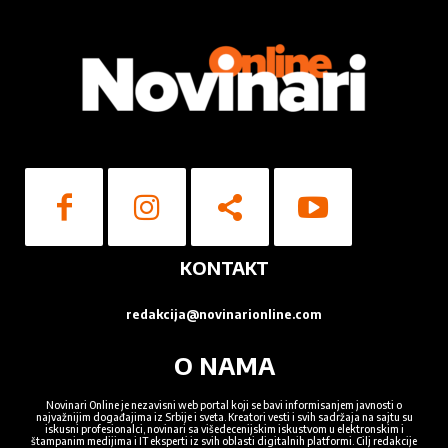
Ocenite nas
1
2
3
4
5
Star
Stars
Stars
Stars
Stars
KONTAKT
Pošalji poruku
redakcija@novinarionline.com
O NAMA
Novinari Online je nezavisni web portal koji se bavi informisanjem javnosti o
najvažnijim događajima iz Srbije i sveta. Kreatori vesti i svih sadržaja na sajtu su
iskusni profesionalci, novinari sa višedecenijskim iskustvom u elektronskim i
štampanim medijima i IT eksperti iz svih oblasti digitalnih platformi. Cilj redakcije