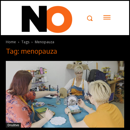
Kontakt
Pišite
Pišite nam
nam
Home
Tags
Menopauza
Tag: menopauza
Želeli bismo da čujemo Vaše
mišljenje. Molimo vas da nam
pošaljete poruku popunjavanjem
formulara ispod, javićemo vam se
uskoro .
Ime
*
Društvo