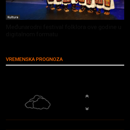
Ime
Kultura
Međunarodni festival folklora ove godine u
digitalnom formatu
Prezime
Email adresa
*
VREMENSKA PROGNOZA
NIŠ
Broje telefona
Broken Clouds
°
31.6
°
C
31.6
Naslov
*
°
31.6
32%
5.6m/s
51%