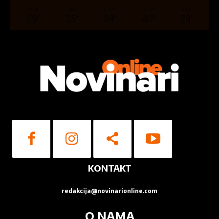
Vaša poruka
*
SUB
NED
PON
UTO
SRE
29
°
35
°
38
°
40
°
39
°
Ocenite nas
1
2
3
4
5
Star
Stars
Stars
Stars
Stars
Pošalji poruku
KONTAKT
redakcija@novinarionline.com
O NAMA