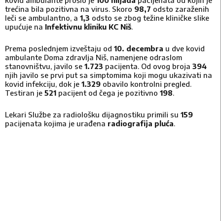
kovid ambulante prošlo je
100 hiljada
pacijenata od kojih je
trećina bila pozitivna na virus. Skoro
98,7
odsto zaraženih
leči se ambulantno, a
1,3
odsto se zbog težine kliničke slike
upućuje na
Infektivnu kliniku KC Niš
.
Prema poslednjem izveštaju od
10. decembra
u dve kovid
ambulante Doma zdravlja Niš, namenjene odraslom
stanovništvu, javilo se
1.723
pacijenta. Od ovog broja
394
njih javilo se prvi put sa simptomima koji mogu ukazivati na
kovid infekciju, dok je
1.329
obavilo kontrolni pregled.
Testiran je
521
pacijent od čega je pozitivno
198
.
Lekari Službe za radiološku dijagnostiku primili su
159
pacijenata kojima je urađena
radiografija pluća
.