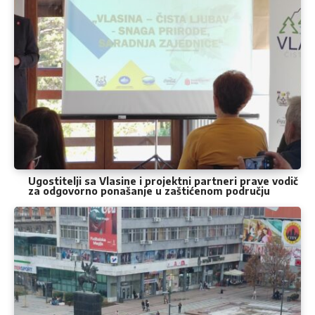
Ugostitelji sa Vlasine i projektni partneri prave vodič
za odgovorno ponašanje u zaštićenom području