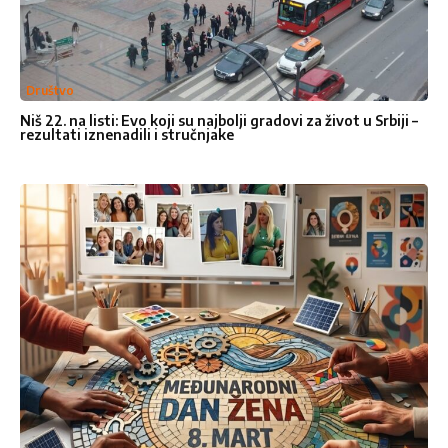
Ocenite nas
1
2
3
4
5
Star
Stars
Stars
Stars
Stars
Društvo
Niš 22. na listi: Evo koji su najbolji gradovi za život u Srbiji –
Pošalji poruku
rezultati iznenadili i stručnjake