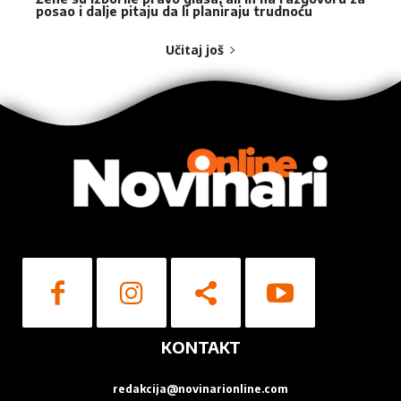
posao i dalje pitaju da li planiraju trudnoću
Učitaj još
KONTAKT
redakcija@novinarionline.com