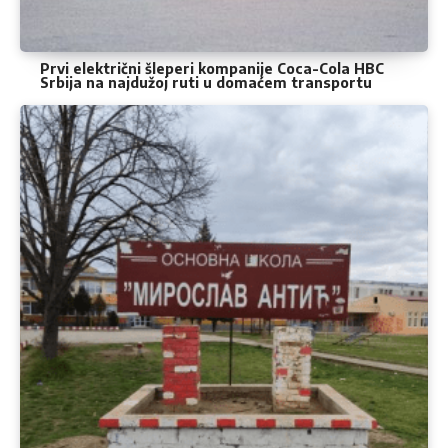
Prvi električni šleperi kompanije Coca-Cola HBC
Srbija na najdužoj ruti u domaćem transportu