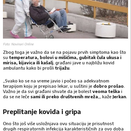
Foto: Novinari Online
Zbog toga je važno da se na pojavu prvih simptoma kao što
su
temperatura, bolovi u mišićima, gubitak čula ukusa i
mirisa, kijavica ili kašalj
, građani jave u najbližu kovid
ambulantu kako bi prošli
trijažu
.
„Svako ko se na vreme javio i počeo sa adekvatnom
terapijom koju je prepisao lekar, u suštini je
dobro prošao
.
Važno je da svi građani shvate da je bolest
veoma teška
i
da se ne leče
sami ili preko društvenih mreža
„, kaže
Jerkan
.
Preplitanje kovida i gripa
Ono što još više usložnjava ovu situaciju je prisutnost
drugih respiratornih infekcija karakterističnih za ovo doba