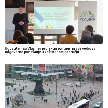
Email adresa
*
Broje telefona
Naslov
*
Društvo
Ugostitelji sa Vlasine i projektni partneri prave vodič za
odgovorno ponašanje u zaštićenom području
Vaša poruka
*