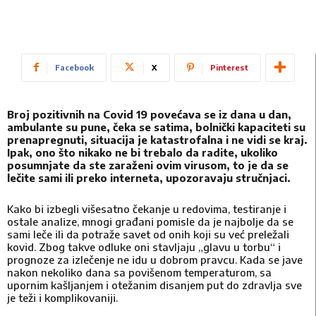
Facebook
X
Pinterest
Broj pozitivnih na Covid 19 povećava se iz dana u dan,
ambulante su pune, čeka se satima, bolnički kapaciteti su
prenapregnuti, situacija je katastrofalna i ne vidi se kraj.
Ipak, ono što nikako ne bi trebalo da radite, ukoliko
posumnjate da ste zaraženi ovim virusom, to je da se
lečite sami ili preko interneta, upozoravaju stručnjaci.
Kako bi izbegli višesatno čekanje u redovima, testiranje i
ostale analize, mnogi građani pomisle da je najbolje da se
sami leče ili da potraže savet od onih koji su već preležali
kovid. Zbog takve odluke oni stavljaju „glavu u torbu“ i
prognoze za izlečenje ne idu u dobrom pravcu. Kada se jave
nakon nekoliko dana sa povišenom temperaturom, sa
upornim kašljanjem i otežanim disanjem put do zdravlja sve
je teži i komplikovaniji.