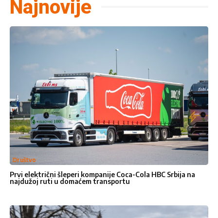
Najnovije
Kontakt
Društvo
Prvi električni šleperi kompanije Coca-Cola HBC Srbija na
najdužoj ruti u domaćem transportu
Pišite
Pišite nam
nam