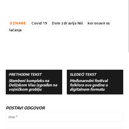
OZNAKE
Covid 19
Dom zdravlja Niš
koronavirus
lečenje
PRETHODNI TEKST
SLEDEĆI TEKST
Stambeni kompleks na
Međunarodni festival
Delijskom Visu izgrađen na
folklora ove godine u
vojničkom groblju
digitalnom formatu
POSTAVI ODGOVOR
Ime