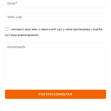
Ema
We
sajt
сачувајте моје име, е-маил и веб сајт у овом прегледнику следећи
пут када коментаришем.
Komentariši: