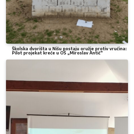
Školska dvorišta u Nišu postaju oružje protiv vrućina:
Pilot projekat kreće u OŠ „Miroslav Antić“