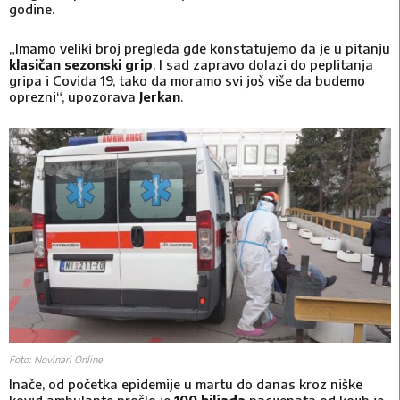
godine.
„Imamo veliki broj pregleda gde konstatujemo da je u pitanju
klasičan sezonski grip
. I sad zapravo dolazi do peplitanja
gripa i Covida 19, tako da moramo svi još više da budemo
oprezni“, upozorava
Jerkan
.
Foto: Novinari Online
Inače, od početka epidemije u martu do danas kroz niške