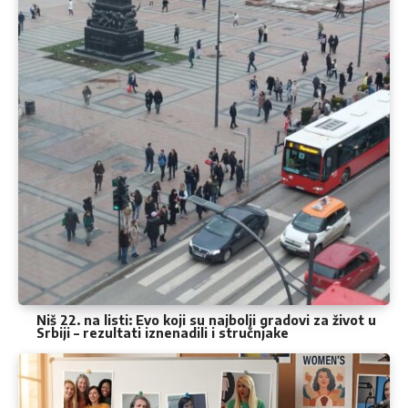
Niš 22. na listi: Evo koji su najbolji gradovi za život u
Srbiji – rezultati iznenadili i stručnjake