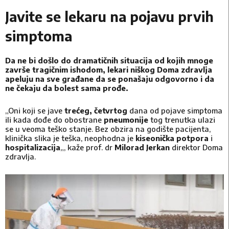
Javite se lekaru na pojavu prvih
simptoma
Da ne bi došlo do dramatičnih situacija od kojih mnoge
završe tragičnim ishodom, lekari niškog Doma zdravlja
apeluju na sve građane da se ponašaju odgovorno i da
ne čekaju da bolest sama prođe.
„Oni koji se jave
trećeg, četvrtog
dana od pojave simptoma
ili kada dođe do obostrane
pneumonije
tog trenutka ulazi
se u veoma teško stanje. Bez obzira na godište pacijenta,
klinička slika je teška, neophodna je
kiseonička potpora
i
hospitalizacija
„, kaže prof. dr
Milorad
Jerkan
direktor Doma
zdravlja.