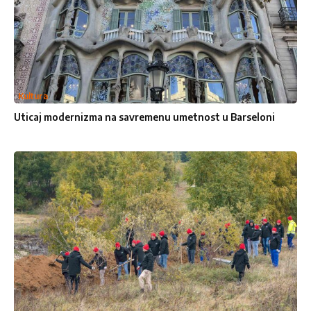
Pošalji poruku
Kultura
Uticaj modernizma na savremenu umetnost u Barseloni