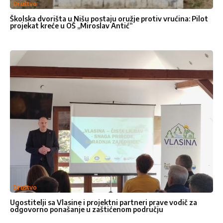
Društvo
Školska dvorišta u Nišu postaju oružje protiv vrućina: Pilot
projekat kreće u OŠ „Miroslav Antić“
Kontakt
Pišite
Pišite nam
nam
Želeli bismo da čujemo Vaše
Društvo
mišljenje. Molimo vas da nam
Ugostitelji sa Vlasine i projektni partneri prave vodič za
odgovorno ponašanje u zaštićenom području
pošaljete poruku popunjavanjem