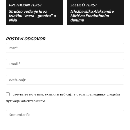
PRETHODNI TEKST
SLEDEĆI TEKST
Stručno vođenje kroz
Izložba slika Aleksandre
izložbu “mera – granica” u
Mirić na Frankofonim
Nišu
danima
POSTAVI ODGOVOR
Ime
Ema
We
sajt
сачувајте моје име, е-маил и веб сајт у овом прегледнику следећи
пут када коментаришем.