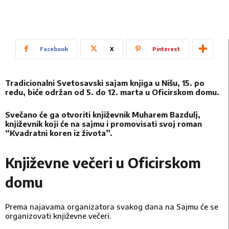
Facebook
X
Pinterest
Tradicionalni Svetosavski sajam knjiga u Nišu, 15. po
redu, biće održan od 5. do 12. marta u Oficirskom domu.
Svečano će ga otvoriti književnik Muharem Bazdulj,
književnik koji će na sajmu i promovisati svoj roman
“Kvadratni koren iz života”.
Književne večeri u Oficirskom
domu
Prema najavama organizatora svakog dana na Sajmu će se
organizovati književne večeri.