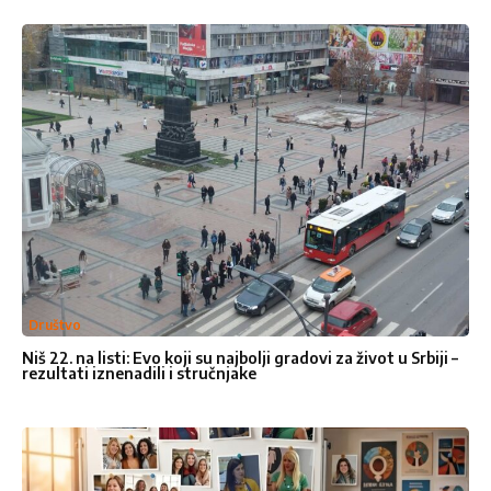
formulara ispod, javićemo vam se
uskoro .
Ime
*
Ime
Prezime
Društvo
Email adresa
*
Niš 22. na listi: Evo koji su najbolji gradovi za život u Srbiji –
rezultati iznenadili i stručnjake
Broje telefona