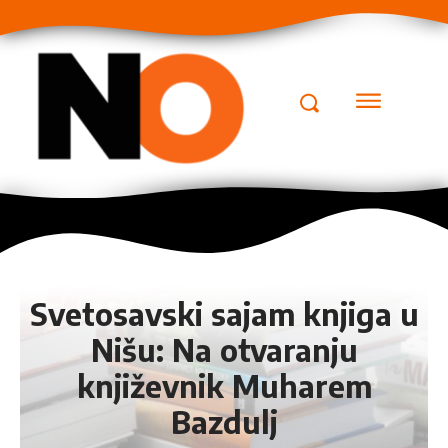
Svetosavski sajam knjiga u
Nišu: Na otvaranju
književnik Muharem
Bazdulj