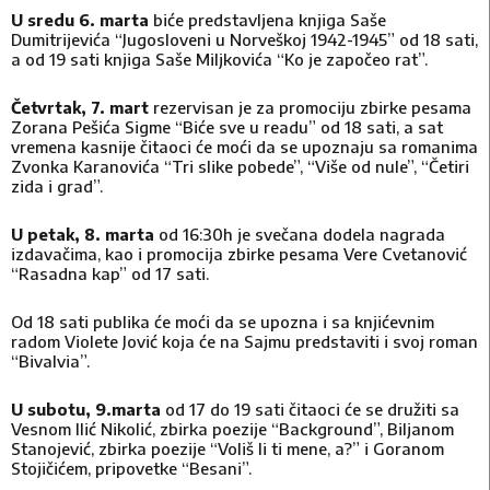
U sredu 6. marta
biće predstavljena knjiga Saše
Dumitrijevića “Jugosloveni u Norveškoj 1942-1945” od 18 sati,
a od 19 sati knjiga Saše Miljkovića “Ko je započeo rat”.
Četvrtak, 7. mart
rezervisan je za promociju zbirke pesama
Zorana Pešića Sigme “Biće sve u readu” od 18 sati, a sat
vremena kasnije čitaoci će moći da se upoznaju sa romanima
Zvonka Karanovića “Tri slike pobede”, “Više od nule”, “Četiri
zida i grad”.
U petak, 8. marta
od 16:30h je svečana dodela nagrada
izdavačima, kao i promocija zbirke pesama Vere Cvetanović
“Rasadna kap” od 17 sati.
Od 18 sati publika će moći da se upozna i sa knjićevnim
radom Violete Jović koja će na Sajmu predstaviti i svoj roman
“Bivalvia”.
U subotu, 9.marta
od 17 do 19 sati čitaoci će se družiti sa
Vesnom Ilić Nikolić, zbirka poezije “Background”, Biljanom
Stanojević, zbirka poezije “Voliš li ti mene, a?” i Goranom
Stojičićem, pripovetke “Besani”.