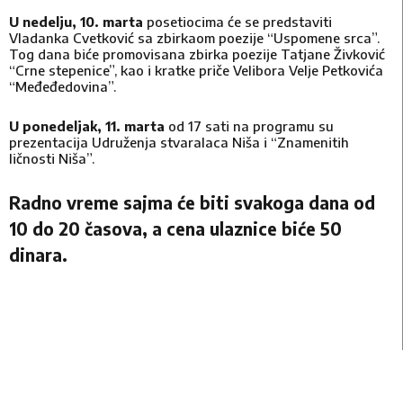
U nedelju, 10. marta
posetiocima će se predstaviti
Vladanka Cvetković sa zbirkaom poezije “Uspomene srca”.
Tog dana biće promovisana zbirka poezije Tatjane Živković
“Crne stepenice”, kao i kratke priče Velibora Velje Petkovića
“Međeđedovina”.
U ponedeljak, 11. marta
od 17 sati na programu su
prezentacija Udruženja stvaralaca Niša i “Znamenitih
ličnosti Niša”.
Radno vreme sajma će biti svakoga dana od
10 do 20 časova, a cena ulaznice biće 50
dinara.