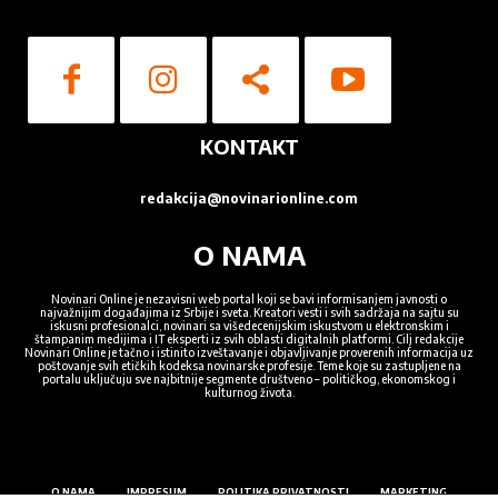
KONTAKT
redakcija@novinarionline.com
O NAMA
Novinari Online je nezavisni web portal koji se bavi informisanjem javnosti o
najvažnijim događajima iz Srbije i sveta. Kreatori vesti i svih sadržaja na sajtu su
iskusni profesionalci, novinari sa višedecenijskim iskustvom u elektronskim i
štampanim medijima i IT eksperti iz svih oblasti digitalnih platformi. Cilj redakcije
Novinari Online je tačno i istinito izveštavanje i objavljivanje proverenih informacija uz
poštovanje svih etičkih kodeksa novinarske profesije. Teme koje su zastupljene na
portalu uključuju sve najbitnije segmente društveno – političkog, ekonomskog i
kulturnog života.
O NAMA
IMPRESUM
POLITIKA PRIVATNOSTI
MARKETING