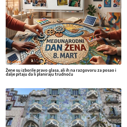
Naslov
*
Vaša poruka
*
Društvo
Žene su izborile pravo glasa, ali ih na razgovoru za posao i
dalje pitaju da li planiraju trudnoću
Ocenite nas
1
2
3
4
5
Star
Stars
Stars
Stars
Stars