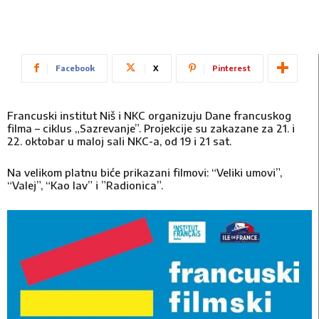
Facebook
X
Pinterest
Francuski institut Niš i NKC organizuju Dane francuskog
filma – ciklus „Sazrevanje”. Projekcije su zakazane za 21. i
22. oktobar u maloj sali NKC-a, od 19 i 21 sat.
Na velikom platnu biće prikazani filmovi: “Veliki umovi”,
“Valej”, “Kao lav” i ”Radionica”.