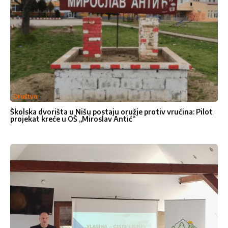
Društvo
Školska dvorišta u Nišu postaju oružje protiv vrućina: Pilot
projekat kreće u OŠ „Miroslav Antić“
Kontakt
Pišite
Pišite nam
nam