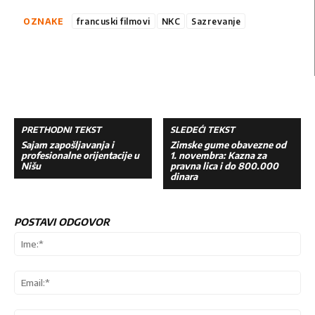
OZNAKE
francuski filmovi
NKC
Sazrevanje
PRETHODNI TEKST
SLEDEĆI TEKST
Sajam zapošljavanja i
Zimske gume obavezne od
profesionalne orijentacije u
1. novembra: Kazna za
Nišu
pravna lica i do 800.000
dinara
POSTAVI ODGOVOR
Ime
Ema