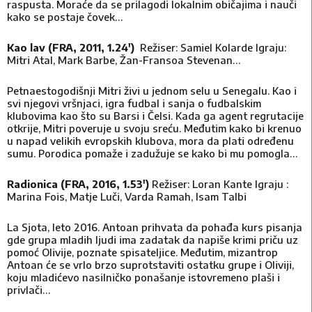
raspusta. Moraće da se prilagodi lokalnim običajima i nauči
kako se postaje čovek…
Kao lav (FRA, 2011, 1.24′)
Režiser: Samiel Kolarde Igraju:
Mitri Atal, Mark Barbe, Žan-Fransoa Stevenan…
Petnaestogodišnji Mitri živi u jednom selu u Senegalu. Kao i
svi njegovi vršnjaci, igra fudbal i sanja o fudbalskim
klubovima kao što su Barsi i Čelsi. Kada ga agent regrutacije
otkrije, Mitri poveruje u svoju sreću. Međutim kako bi krenuo
u napad velikih evropskih klubova, mora da plati određenu
sumu. Porodica pomaže i zadužuje se kako bi mu pomogla…
Radionica (FRA, 2016, 1.53′)
Režiser: Loran Kante Igraju :
Marina Fois, Matje Luči, Varda Ramah, Isam Talbi
La Sjota, leto 2016. Antoan prihvata da pohađa kurs pisanja
gde grupa mladih ljudi ima zadatak da napiše krimi priču uz
pomoć Olivije, poznate spisateljice. Međutim, mizantrop
Antoan će se vrlo brzo suprotstaviti ostatku grupe i Oliviji,
koju mladićevo nasilničko ponašanje istovremeno plaši i
privlači…