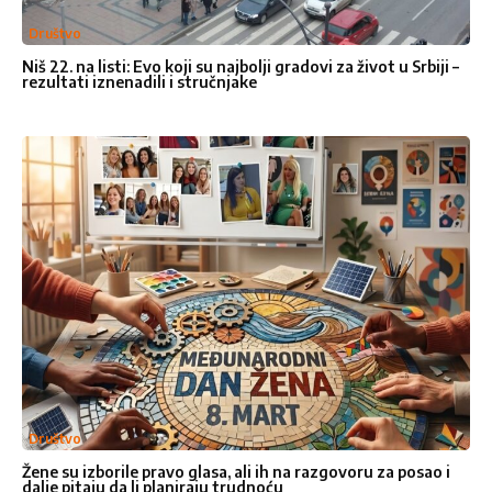
Društvo
Broje telefona
Niš 22. na listi: Evo koji su najbolji gradovi za život u Srbiji –
rezultati iznenadili i stručnjake
Naslov
*
Vaša poruka
*
Društvo
Žene su izborile pravo glasa, ali ih na razgovoru za posao i
Ocenite nas
dalje pitaju da li planiraju trudnoću