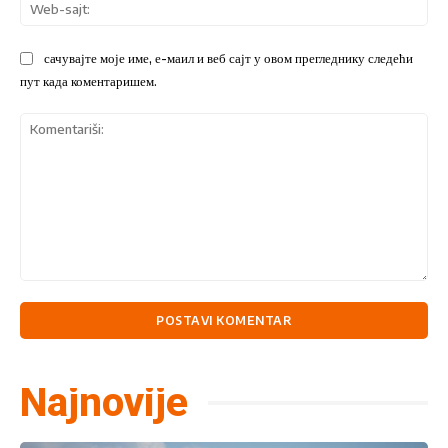
We
sajt
сачувајте моје име, е-маил и веб сајт у овом прегледнику следећи
пут када коментаришем.
Komentariši:
Najnovije