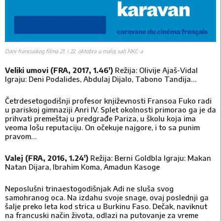
Dani francuskog filma 21. i 22. oktobra u maloj sali NKC-a
Veliki umovi (FRA, 2017, 1.46′)
Režija: Olivije Ajaš-Vidal
Igraju: Deni Podalides, Abdulaj Dijalo, Tabono Tandija…
Četrdesetogodišnji profesor književnosti Fransoa Fuko radi
u pariskoj gimnaziji Anri IV. Splet okolnosti primorao ga je da
prihvati premeštaj u predgrađe Pariza, u školu koja ima
veoma lošu reputaciju. On očekuje najgore, i to sa punim
pravom…
Valej (FRA, 2016, 1.24′)
Režija: Berni Goldbla Igraju: Makan
Natan Dijara, Ibrahim Koma, Amadun Kasoge
Neposlušni trinaestogodišnjak Adi ne sluša svog
samohranog oca. Na izdahu svoje snage, ovaj poslednji ga
šalje preko leta kod strica u Burkinu Faso. Dečak, naviknut
na francuski način života, odlazi na putovanje za vreme