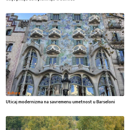
1
2
3
4
5
Star
Stars
Stars
Stars
Stars
Pošalji poruku
Kultura
Uticaj modernizma na savremenu umetnost u Barseloni