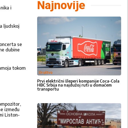
Najnovije
nika i
 ljudskoj
koncerta se
rne dubine
Činmoja tokom
Društvo
 pošaljete
Prvi električni šleperi kompanije Coca-Cola
uskoro .
HBC Srbija na najdužoj ruti u domaćem
transportu
kompozitor,
ume između
i Liston-