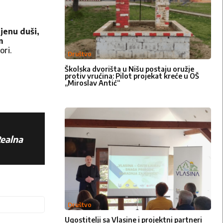
jenu duši,
m
ori.
Društvo
Školska dvorišta u Nišu postaju oružje
protiv vrućina: Pilot projekat kreće u OŠ
„Miroslav Antić“
ealna
Email:*
Društvo
Ugostitelji sa Vlasine i projektni partneri