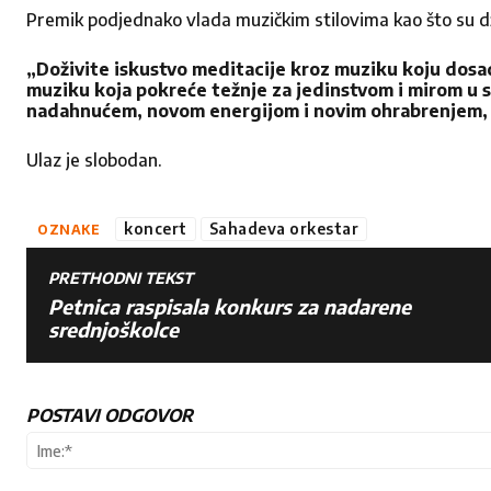
Email adresa
*
Premik podjednako vlada muzičkim stilovima kao što su dže
„Doživite iskustvo meditacije kroz muziku koju dosad
muziku koja pokreće težnje za jedinstvom i mirom u s
Naslov
*
nadahnućem, novom energijom i novim ohrabrenjem, je
Ulaz je slobodan.
Vaša poruka
*
koncert
Sahadeva orkestar
OZNAKE
PRETHODNI TEKST
Petnica raspisala konkurs za nadarene
srednjoškolce
POSTAVI ODGOVOR
Ocenite nas
1
2
3