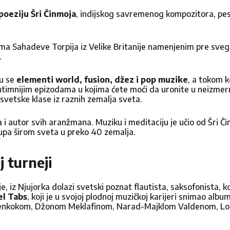
poeziju Šri Činmoja
, indijskog savremenog kompozitora, pes
Kontakt
a Sahadeve Torpija iz Velike Britanije namenjenim pre svega
.
ću se
elementi world, fusion, džez i pop muzike
, a tokom 
Pišite nam
intimnijim epizodama u kojima ćete moći da uronite u neizme
svetske klase iz raznih zemalja sveta.
a i autor svih aranžmana. Muziku i meditaciju je učio od Šri 
upa širom sveta u preko 40 zemalja.
smo da čujemo Vaše mišljenje. Molimo vas da nam
popunjavanjem formulara ispod, javićemo vam se 
 turneji
e, iz Njujorka dolazi svetski poznat flautista, saksofonista, 
el Tabs
, koji je u svojoj plodnoj muzičkoj karijeri snimao alb
 Henkokom, Džonom Meklafinom, Narad-Majklom Valdenom, Lon
Prezime