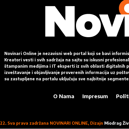
Novinari Online je nezavisni web portal koji se bavi informi
Kreatori vesti i svih sadržaja na sajtu su iskusni profesiona
štampanim medijima i IT eksperti iz svih oblasti digitalnih pl
izveštavanje i objavljivanje proverenih informacija uz pošt
su zastupljene na portalu uključuju sve najbitnije segmente
O Nama
Impresum
Polit
22. Sva prava zadržana NOVINARI ONLINE, Dizajn
Miodrag Živ