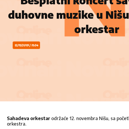
Besplatni koncert s
duhovne muzike u Nišu
orkestar
12/11/2019 | 11:04
Sahadeva orkestar
održaće 12. novembra Nišu, sa počet
orkestra.