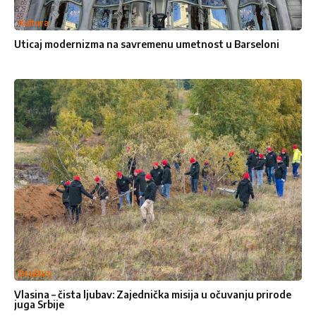
Kultura
Uticaj modernizma na savremenu umetnost u Barseloni
Društvo
Vlasina – čista ljubav: Zajednička misija u očuvanju prirode
juga Srbije