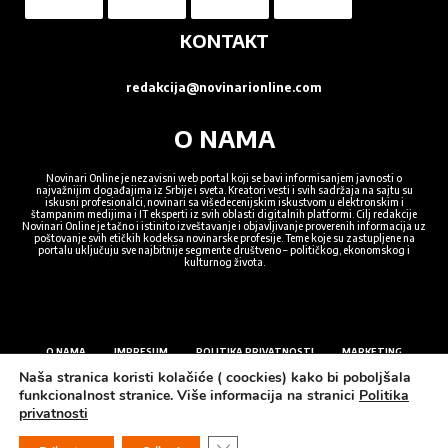
KONTAKT
redakcija@novinarionline.com
O NAMA
Novinari Online je nezavisni web portal koji se bavi informisanjem javnosti o
najvažnijim događajima iz Srbije i sveta. Kreatori vesti i svih sadržaja na sajtu su
iskusni profesionalci, novinari sa višedecenijskim iskustvom u elektronskim i
štampanim medijima i IT eksperti iz svih oblasti digitalnih platformi. Cilj redakcije
Novinari Online je tačno i istinito izveštavanje i objavljivanje proverenih informacija uz
poštovanje svih etičkih kodeksa novinarske profesije. Teme koje su zastupljene na
portalu uključuju sve najbitnije segmente društveno – političkog, ekonomskog i
kulturnog života.
O NAMA
IMPRESUM
POLITIKA PRIVATNOSTI
MARKETING
Naša stranica koristi kolačiće ( coockies) kako bi poboljšala
funkcionalnost stranice. Više informacija na stranici
Politika
privatnosti
© 2022. Sva prava zadržana NOVINARI ONLINE, Dizajn MIODRAG ŽIVKOVIĆ
Close GDPR Cookie Banner