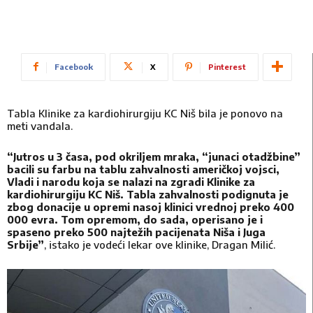
Facebook
X
Pinterest
Tabla Klinike za kardiohirurgiju KC Niš bila je ponovo na
meti vandala.
“Jutros u 3 časa, pod okriljem mraka, “junaci otadžbine”
bacili su farbu na tablu zahvalnosti američkoj vojsci,
Vladi i narodu koja se nalazi na zgradi Klinike za
kardiohirurgiju KC Niš. Tabla zahvalnosti podignuta je
zbog donacije u opremi nasoj klinici vrednoj preko 400
000 evra. Tom opremom, do sada, operisano je i
spaseno preko 500 najtežih pacijenata Niša i Juga
Srbije”
, istako je vodeći lekar ove klinike, Dragan Milić.