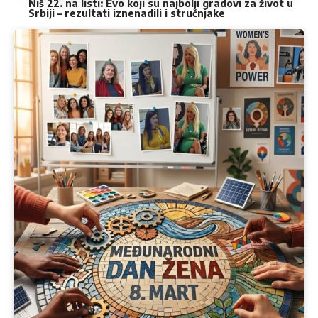
Niš 22. na listi: Evo koji su najbolji gradovi za život u
Srbiji – rezultati iznenadili i stručnjake