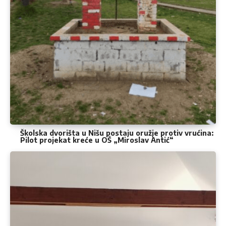
Školska dvorišta u Nišu postaju oružje protiv vrućina:
Pilot projekat kreće u OŠ „Miroslav Antić“