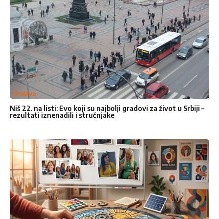
Vaša poruka
*
Društvo
Niš 22. na listi: Evo koji su najbolji gradovi za život u Srbiji –
rezultati iznenadili i stručnjake
Ocenite nas
1
2
3
4
5
Star
Stars
Stars
Stars
Stars
Pošalji poruku