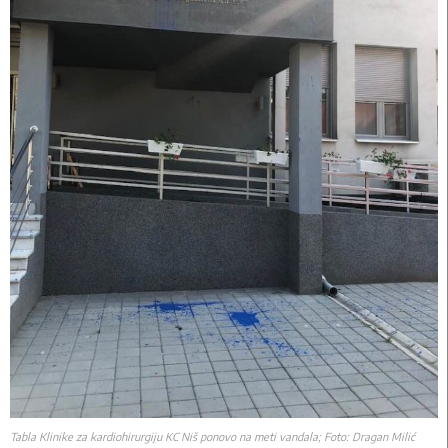
Tabla Klinike za kardiohirurgiju KC Niš ponovo na meti vandala; Foto: Dragan Milić