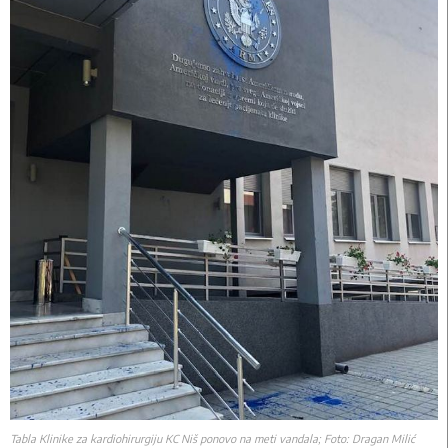
Tabla Klinike za kardiohirurgiju KC Niš ponovo na meti vandala; Foto: Dragan Milić