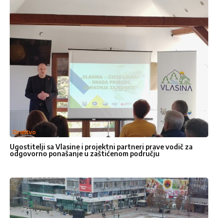
Ime
*
Ime
Prezime
Društvo
Email adresa
*
Ugostitelji sa Vlasine i projektni partneri prave vodič za
odgovorno ponašanje u zaštićenom području
Broje telefona
Naslov
*