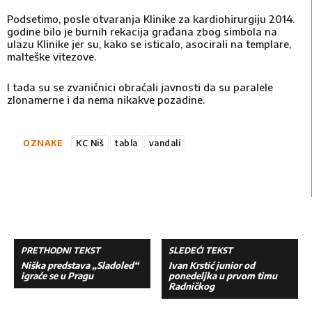
Podsetimo, posle otvaranja Klinike za kardiohirurgiju 2014.
godine bilo je burnih rekacija građana zbog simbola na
ulazu Klinike jer su, kako se isticalo, asocirali na templare,
malteške vitezove.
I tada su se zvaničnici obraćali javnosti da su paralele
zlonamerne i da nema nikakve pozadine.
OZNAKE
KC Niš
tabla
vandali
PRETHODNI TEKST
SLEDEĆI TEKST
Niška predstava „Sladoled“
Ivan Krstić junior od
igraće se u Pragu
ponedeljka u prvom timu
Radničkog