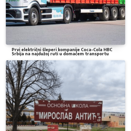
Prvi električni šleperi kompanije Coca-Cola HBC
Srbija na najdužoj ruti u domaćem transportu