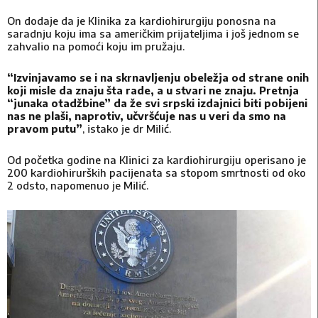
On dodaje da je Klinika za kardiohirurgiju ponosna na
saradnju koju ima sa američkim prijateljima i još jednom se
zahvalio na pomoći koju im pružaju.
“Izvinjavamo se i na skrnavljenju obeležja od strane onih
koji misle da znaju šta rade, a u stvari ne znaju. Pretnja
“junaka otadžbine” da že svi srpski izdajnici biti pobijeni
nas ne plaši, naprotiv, učvršćuje nas u veri da smo na
pravom putu”
, istako je dr Milić.
Od početka godine na Klinici za kardiohirurgiju operisano je
200 kardiohirurških pacijenata sa stopom smrtnosti od oko
2 odsto, napomenuo je Milić.