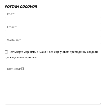
POSTAVI ODGOVOR
Ime
Ema
We
sajt
сачувајте моје име, е-маил и веб сајт у овом прегледнику следећи
пут када коментаришем.