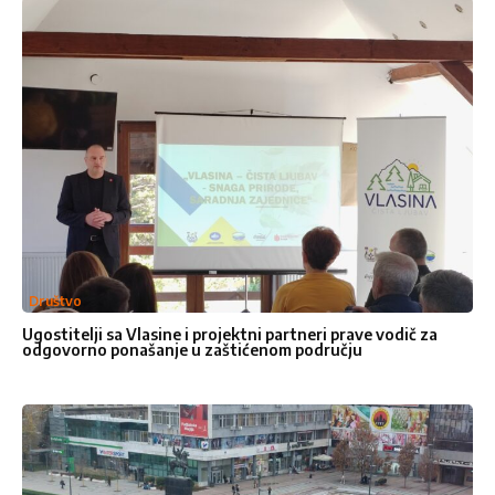
Kontakt
Pišite
Pišite nam
nam
Društvo
Ugostitelji sa Vlasine i projektni partneri prave vodič za
odgovorno ponašanje u zaštićenom području
Želeli bismo da čujemo Vaše
mišljenje. Molimo vas da nam
pošaljete poruku popunjavanjem
formulara ispod, javićemo vam se
uskoro .