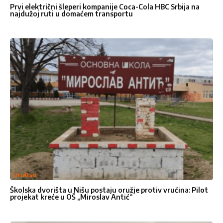
Prvi električni šleperi kompanije Coca-Cola HBC Srbija na
najdužoj ruti u domaćem transportu
Društvo
Školska dvorišta u Nišu postaju oružje protiv vrućina: Pilot
projekat kreće u OŠ „Miroslav Antić“