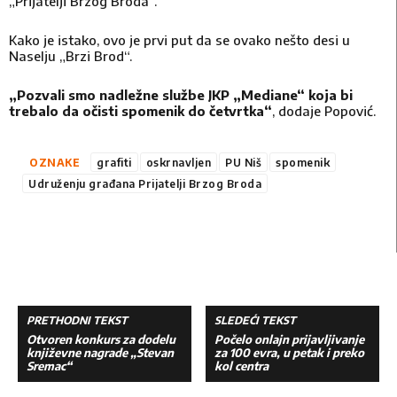
„Prijatelji Brzog Broda“.
Kako je istako, ovo je prvi put da se ovako nešto desi u
Naselju „Brzi Brod“.
„Pozvali smo nadležne službe JKP „Mediane“ koja bi
trebalo da očisti spomenik do četvrtka“
, dodaje Popović.
OZNAKE
grafiti
oskrnavljen
PU Niš
spomenik
Udruženju građana Prijatelji Brzog Broda
PRETHODNI TEKST
SLEDEĆI TEKST
Otvoren konkurs za dodelu
Počelo onlajn prijavljivanje
književne nagrade „Stevan
za 100 evra, u petak i preko
Sremac“
kol centra