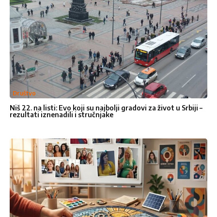
Ime
*
Ime
Društvo
Niš 22. na listi: Evo koji su najbolji gradovi za život u Srbiji –
Prezime
rezultati iznenadili i stručnjake
Email adresa
*
Broje telefona
Naslov
*