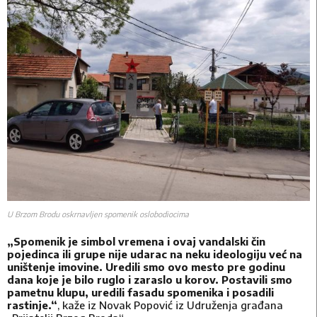
U Brzom Brodu oskrnavljen spomenik oslobodiocima
„Spomenik je simbol vremena i ovaj vandalski čin
pojedinca ili grupe nije udarac na neku ideologiju već na
uništenje imovine. Uredili smo ovo mesto pre godinu
dana koje je bilo ruglo i zaraslo u korov. Postavili smo
pametnu klupu, uredili fasadu spomenika i posadili
rastinje.“
, kaže iz Novak Popović iz Udruženja građana