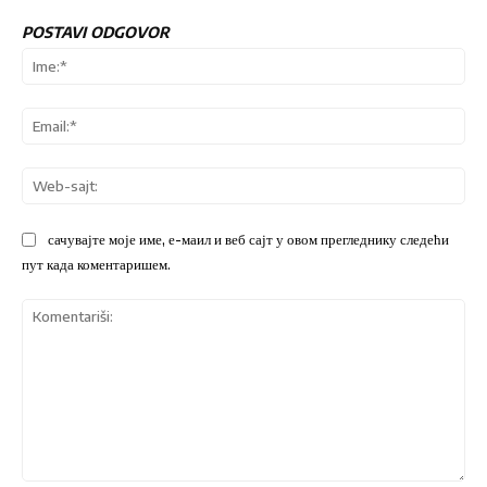
POSTAVI ODGOVOR
Ime
Ema
We
sajt
сачувајте моје име, е-маил и веб сајт у овом прегледнику следећи
пут када коментаришем.