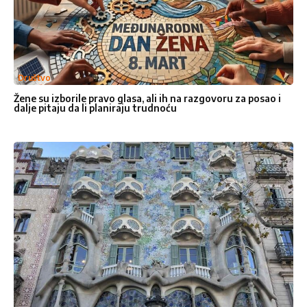
Vaša poruka
*
Društvo
Žene su izborile pravo glasa, ali ih na razgovoru za posao i
dalje pitaju da li planiraju trudnoću
Ocenite nas
1
2
3
4
5
Star
Stars
Stars
Stars
Stars
Pošalji poruku