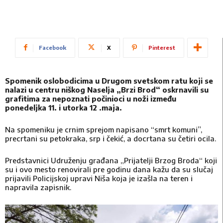
Facebook
X
Pinterest
Spomenik oslobodicima u Drugom svetskom ratu koji se
nalazi u centru niškog Naselja „Brzi Brod“ oskrnavili su
grafitima za nepoznati počinioci u noži između
ponedeljka 11. i utorka 12 .maja.
Na spomeniku je crnim sprejom napisano “smrt komuni”,
precrtani su petokraka, srp i čekić, a docrtana su četiri ocila.
Predstavnici Udruženju građana „Prijatelji Brzog Broda“ koji
su i ovo mesto renovirali pre godinu dana kažu da su slučaj
prijavili Policijskoj upravi Niša koja je izašla na teren i
napravila zapisnik.