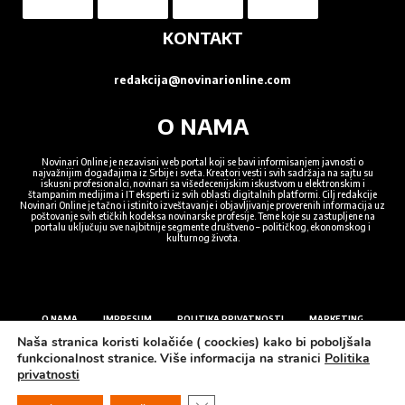
KONTAKT
redakcija@novinarionline.com
O NAMA
Novinari Online je nezavisni web portal koji se bavi informisanjem javnosti o
najvažnijim događajima iz Srbije i sveta. Kreatori vesti i svih sadržaja na sajtu su
iskusni profesionalci, novinari sa višedecenijskim iskustvom u elektronskim i
štampanim medijima i IT eksperti iz svih oblasti digitalnih platformi. Cilj redakcije
Novinari Online je tačno i istinito izveštavanje i objavljivanje proverenih informacija uz
poštovanje svih etičkih kodeksa novinarske profesije. Teme koje su zastupljene na
portalu uključuju sve najbitnije segmente društveno – političkog, ekonomskog i
kulturnog života.
O NAMA
IMPRESUM
POLITIKA PRIVATNOSTI
MARKETING
Naša stranica koristi kolačiće ( coockies) kako bi poboljšala
funkcionalnost stranice. Više informacija na stranici
Politika
privatnosti
© 2022. Sva prava zadržana NOVINARI ONLINE, Dizajn MIODRAG ŽIVKOVIĆ