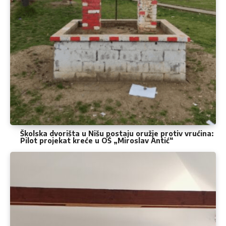
Školska dvorišta u Nišu postaju oružje protiv vrućina:
Pilot projekat kreće u OŠ „Miroslav Antić“