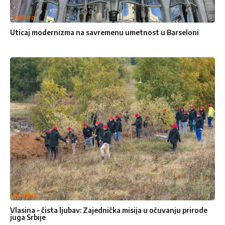
Kultura
Uticaj modernizma na savremenu umetnost u Barseloni
Društvo
Vlasina – čista ljubav: Zajednička misija u očuvanju prirode
juga Srbije