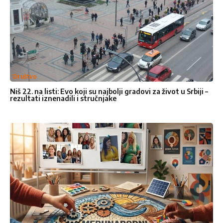
Želeli bismo da čujemo Vaše
mišljenje. Molimo vas da nam
pošaljete poruku popunjavanjem
Društvo
formulara ispod, javićemo vam se
Niš 22. na listi: Evo koji su najbolji gradovi za život u Srbiji –
rezultati iznenadili i stručnjake
uskoro .
Ime
*
Ime
Prezime