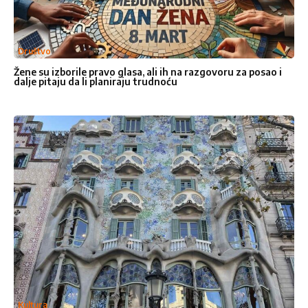
Email adresa
*
Društvo
Žene su izborile pravo glasa, ali ih na razgovoru za posao i
Broje telefona
dalje pitaju da li planiraju trudnoću
Naslov
*
Vaša poruka
*
Kultura