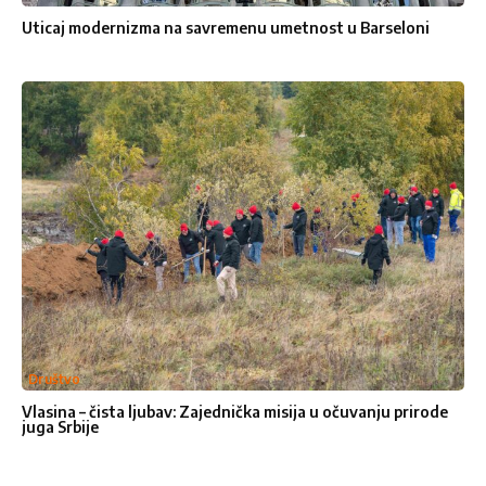
Uticaj modernizma na savremenu umetnost u Barseloni
Ocenite nas
1
2
3
4
5
Star
Stars
Stars
Stars
Stars
Pošalji poruku
Društvo
Vlasina – čista ljubav: Zajednička misija u očuvanju prirode
juga Srbije