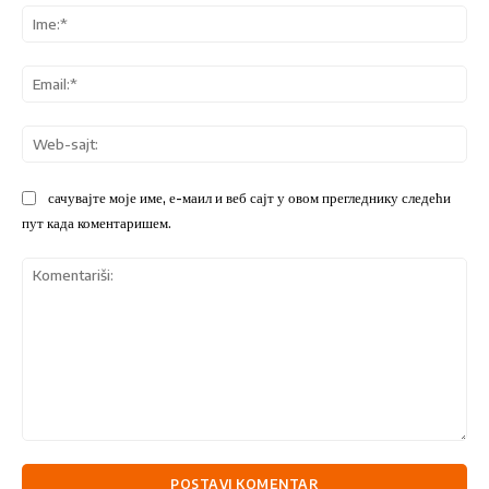
Ime
Ema
We
sajt
сачувајте моје име, е-маил и веб сајт у овом прегледнику следећи
пут када коментаришем.
Komentariši: