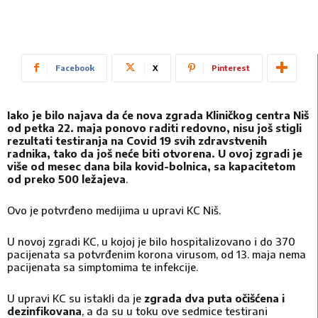
Facebook
X
Pinterest
Iako je bilo najava da će nova zgrada Kliničkog centra Niš
od petka 22. maja ponovo raditi redovno, nisu još stigli
rezultati testiranja na Covid 19 svih zdravstvenih
radnika, tako da još neće biti otvorena. U ovoj zgradi je
više od mesec dana bila kovid-bolnica, sa kapacitetom
od preko 500 ležajeva
.
Ovo je potvrđeno medijima u upravi KC Niš.
U novoj zgradi KC, u kojoj je bilo hospitalizovano i do 370
pacijenata sa potvrđenim korona virusom, od 13. maja nema
pacijenata sa simptomima te infekcije.
U upravi KC su istakli da je
zgrada dva puta očišćena i
dezinfikovana
, a da su u toku ove sedmice testirani