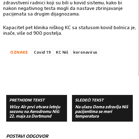
zdravstveni radnici koji su bili u kovid sistemu, kako bi
nakon negativnog testa mogli da nastave zbrinjavanje
pacijenata sa drugim dijagnozama.
Kapacitet pet klinika niškog KC sa statusom kovid bolnica je,
inače, više od 900 postelja.
OZNAKE
Covid 19
KC Niš
koronavirus
PRETHODNI TEKST
SLEDEĆI TEKST
Wizz Air prvi otvara letnju
Na ulazu Doma zdravlja Niš
sezonu na Aerodromu Niš:
pacijentima se meri
22. maja za Dortmund
temperatura
POSTAVI ODGOVOR