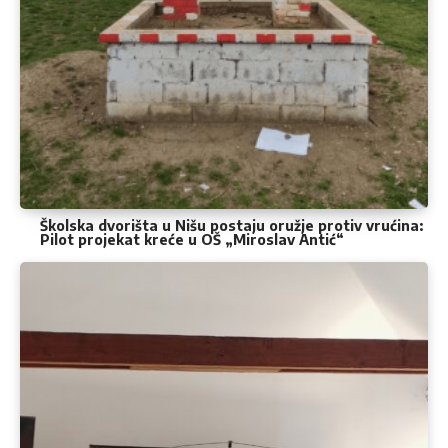
Školska dvorišta u Nišu postaju oružje protiv vrućina:
Pilot projekat kreće u OŠ „Miroslav Antić“