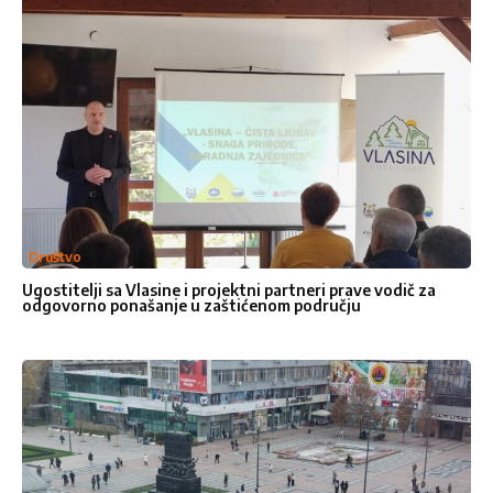
Društvo
Ugostitelji sa Vlasine i projektni partneri prave vodič za
odgovorno ponašanje u zaštićenom području
Kontakt
Pišite
Pišite nam
nam